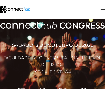
SÁBADO, 3 DE OUTUBRO DE 2026
FACULDADE DE CIÊNCIAS DA UNIVERSIDADE
DE LISBOA
LISBOA, PORTUGAL
Connect Hub He
57
01
59
11
DIAS
HORAS
MIN.
SEG.